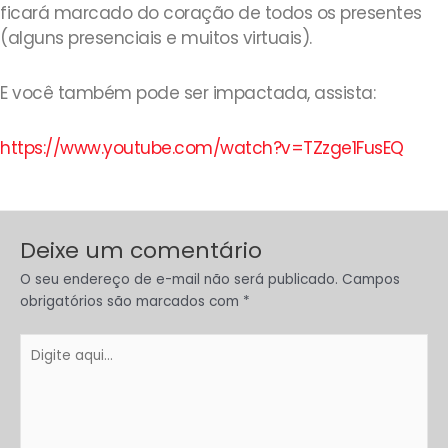
ficará marcado do coração de todos os presentes
(alguns presenciais e muitos virtuais).
E você também pode ser impactada, assista:
https://www.youtube.com/watch?v=TZzge1FusEQ
Deixe um comentário
O seu endereço de e-mail não será publicado.
Campos
obrigatórios são marcados com
*
Digite
aqui...