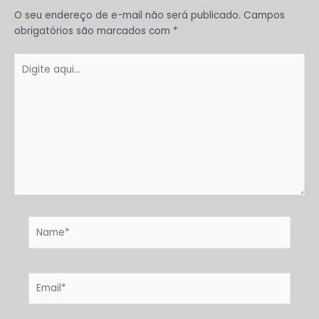
O seu endereço de e-mail não será publicado.
Campos
obrigatórios são marcados com
*
Digite
aqui...
Name*
Email*