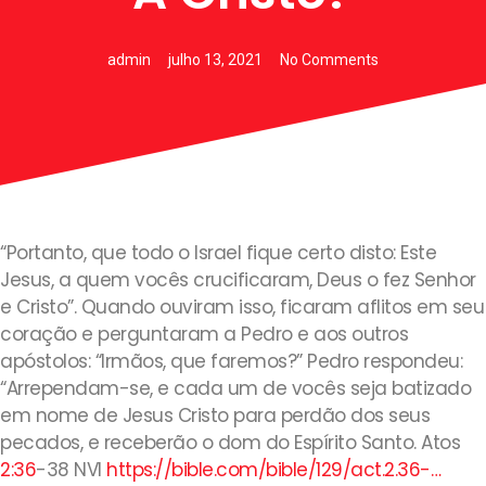
admin
julho 13, 2021
No Comments
“Portanto, que todo o Israel fique certo disto: Este
Jesus, a quem vocês crucificaram, Deus o fez Senhor
e Cristo”. Quando ouviram isso, ficaram aflitos em seu
coração e perguntaram a Pedro e aos outros
apóstolos: “Irmãos, que faremos?” Pedro respondeu:
“Arrependam-se, e cada um de vocês seja batizado
em nome de Jesus Cristo para perdão dos seus
pecados, e receberão o dom do Espírito Santo. Atos
2:36
‭-‬38 NVI
https://bible.com/bible/129/act.2.36-…